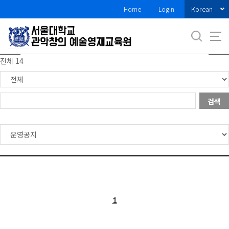
바
Korean
Home
Login
로
가
기
메
전체 14
뉴
검색
1