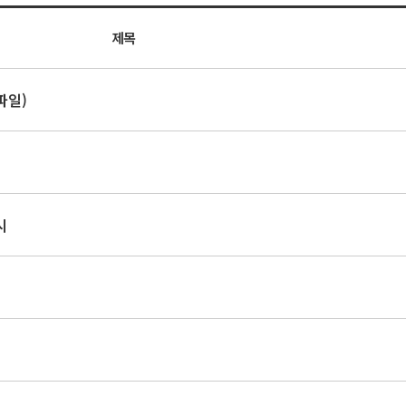
제목
파일)
시