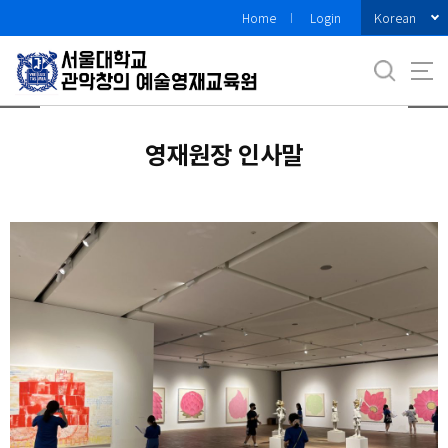
바
Korean
Home
Login
로
가
기
메
뉴
영재원장 인사말