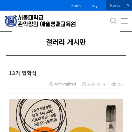
바
Korean
Home
Login
로
가
기
메
뉴
갤러리 게시판
13기 입학식
admartgifted
2025-05-07
259