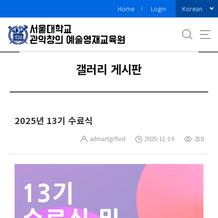
바
Korean
Home
Login
로
가
기
메
뉴
갤러리 게시판
2025년 13기 수료식
admartgifted
2025-11-14
258